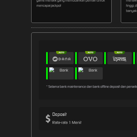
game menarik yang memudahkan pemain untuk
menawar
mencapai jackpot
tinggi,
banyak 
* Selama bank maintenance dan bank offline deposit dan penarik
Deposit
Rata-rata 1 Menit