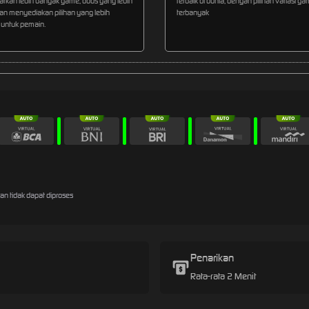
kan lebih banyak game, odds yang lebih
terbaik di dunia, dengan pilihan variasi g
 dan menyediakan pilihan yang lebih
terbanyak
untuk pemain.
an tidak dapat diproses
Penarikan
Rata-rata 2 Menit