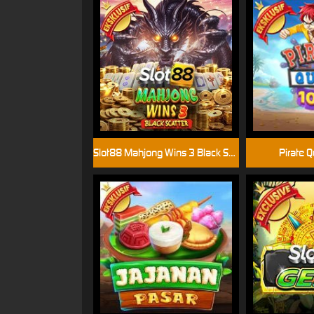
Slot88 Mahjong Wins 3 Black Scatter
Pirate 