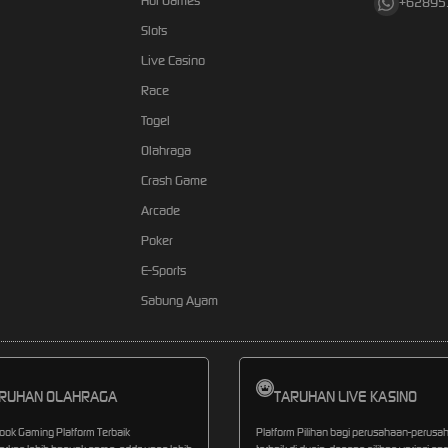
Hot Games
+62895
Slots
Live Casino
Race
Togel
Olahraga
Crash Game
Arcade
Poker
E-Sports
Sabung Ayam
RUHAN OLAHRAGA
TARUHAN LIVE KASINO
ook Gaming Platform Terbaik
Platform Pilihan bagi perusahaan-perusa