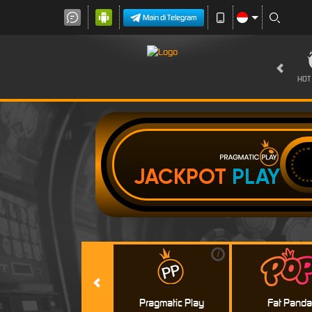
Main di Telegram
HOT
JACKPOT
PLAY
i
Pragmatic Play
Fat Pand