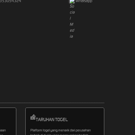
353054324
Whatsapp
TARUHAN TOGEL
haan
Platform togel yang menarik dari perusahan