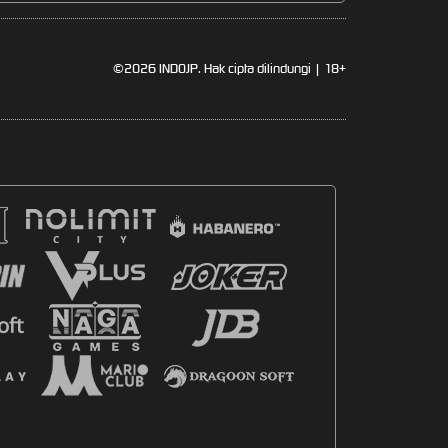
©2026 INDOJP. Hak cipta dilindungi | 18+