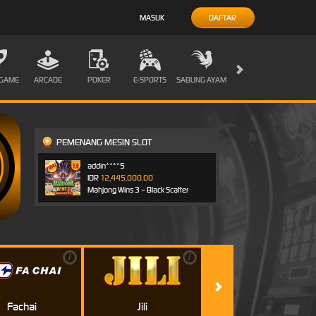
MASUK
DAFTAR
 GAME
ARCADE
POKER
E-SPORTS
SABUNG AYAM
PROMOSI
PEMENANG MESIN SLOT
addin****5
IDR
12,445,000.00
Mahjong Wins 3 – Black Scatter
kurnia****p
IDR
2,088,000.00
Mahjong Wins 2
i
i
i
setanal****5
IDR
1,571,300.00
No Limit City
Gates of Olympus 1000
Fachai
Jili
addin****5