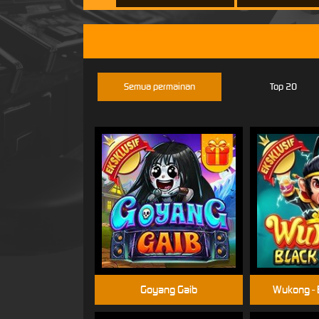
Semua permainan
Top 20
Goyang Gaib
Wukong - B