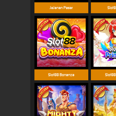
JaJanan Pasar
Slot
Slot88 Bonanza
Slot88