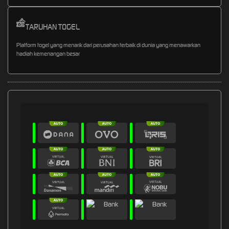
TARUHAN TOGEL
Platform togel yang menarik dari perusahan terbaik di dunia yang menawarkan
hadiah kemenangan besar