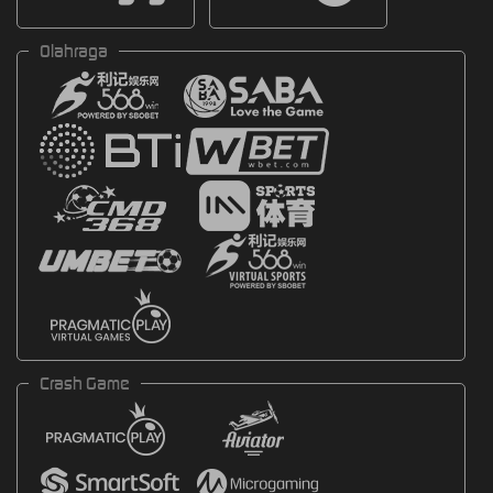
Olahraga
Crash Game