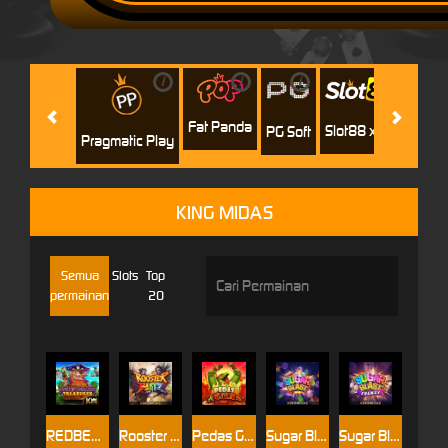
i
i
i
i
i
Facha
Fat Panda
Slot88 x PP
PG Soft
Pragmatic Play
KING MIDAS
Semua
Slots
Top
permainan
20
REDBEARD TREASURE
Rooster Blitz
Pedas Gila
Sugar Blast
Sugar Blast Frenzy