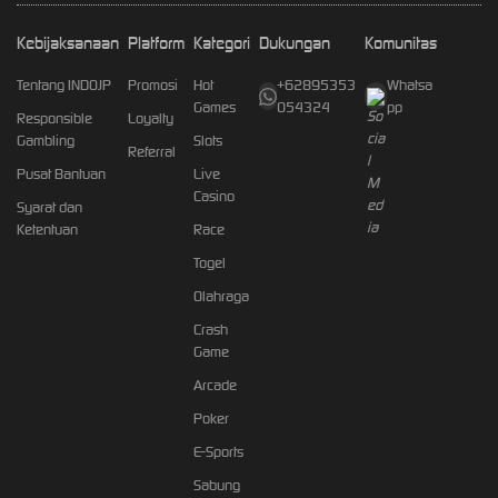
Kebijaksanaan
Platform
Kategori
Dukungan
Komunitas
Tentang INDOJP
Promosi
Hot
+62895353
Whatsa
Games
054324
pp
Responsible
Loyalty
Gambling
Slots
Referral
Pusat Bantuan
Live
Casino
Syarat dan
Ketentuan
Race
Togel
Olahraga
Crash
Game
Arcade
Poker
E-Sports
Sabung