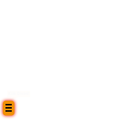
Klik Disini!