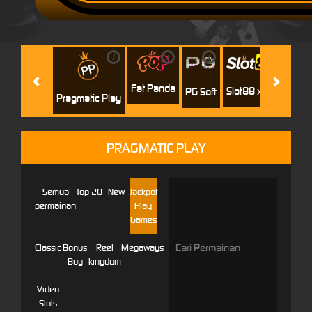
i
i
i
i
i
Facha
Fat Panda
Slot88 x PP
PG Soft
Pragmatic Play
PRAGMATIC PLAY
Semua
Top 20
New
Jackpot
permainan
Play
Games
Classic
Bonus
Reel
Megaways
Buy
kingdom
Video
Slots