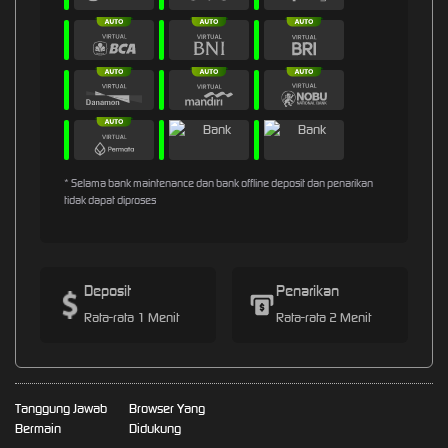
* Selama bank maintenance dan bank offline deposit dan penarikan
tidak dapat diproses
Deposit
Penarikan
Rata-rata 1 Menit
Rata-rata 2 Menit
Tanggung Jawab
Browser Yang
Bermain
Didukung