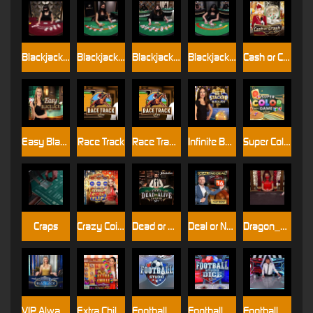
Blackjack_VIP_Z
Blackjack_White_A
Blackjack_White_B
Blackjack_White_C
Cash or Crash
Easy Blackjack
Race Track
Race Track First Person
Infinite Bet Stacker Blackjack
Super Color Game
Craps
Crazy Coin Flip
Dead or Alive: Saloon
Deal or No Deal
Dragon_Tiger
VIP Always 6 Blackjack 1
Extra Chilli Epic Spin
Football Studio
Football Studio Dice
Football_Studio