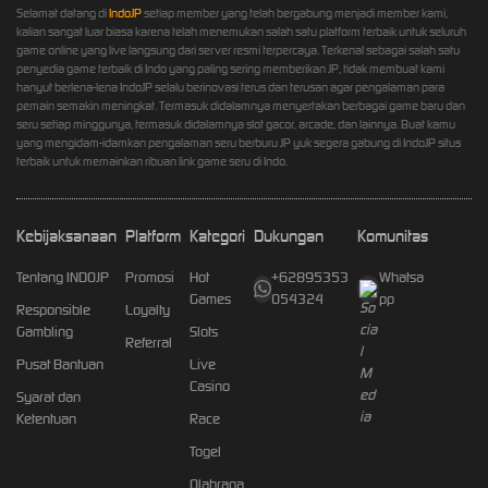
Selamat datang di
IndoJP
setiap member yang telah bergabung menjadi member kami,
kalian sangat luar biasa karena telah menemukan salah satu platform terbaik untuk seluruh
game online yang live langsung dari server resmi terpercaya. Terkenal sebagai salah satu
penyedia game terbaik di Indo yang paling sering memberikan JP, tidak membuat kami
hanyut berlena-lena IndoJP selalu berinovasi terus dan terusan agar pengalaman para
pemain semakin meningkat. Termasuk didalamnya menyertakan berbagai game baru dan
seru setiap minggunya, termasuk didalamnya slot gacor, arcade, dan lainnya. Buat kamu
yang mengidam-idamkan pengalaman seru berburu JP yuk segera gabung di IndoJP situs
terbaik untuk memainkan ribuan link game seru di Indo.
Kebijaksanaan
Platform
Kategori
Dukungan
Komunitas
Tentang INDOJP
Promosi
Hot
+62895353
Whatsa
Games
054324
pp
Responsible
Loyalty
Gambling
Slots
Referral
Pusat Bantuan
Live
Casino
Syarat dan
Ketentuan
Race
Togel
Olahraga