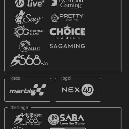
Race
Togel
Olahraga