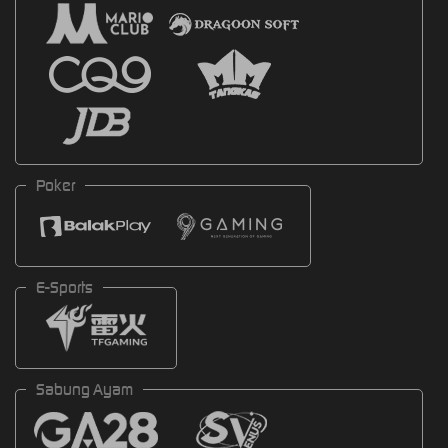
Poker
E-Sports
Sabung Ayam