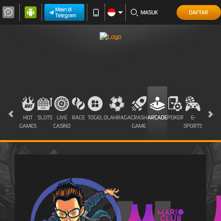
Main di
MASUK
DAFTAR
Telegram
HOT
SLOTS
LIVE
RACE
TOGEL
OLAHRAGA
CRASH
ARCADE
POKER
E-
SABUN
GAMES
CASINO
GAME
SPORTS
AYAM