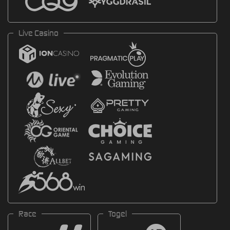
Live Casino
Race
Togel