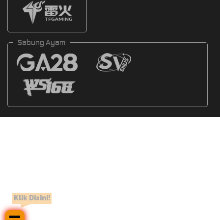
Sabung Ayam
Klik Disini!