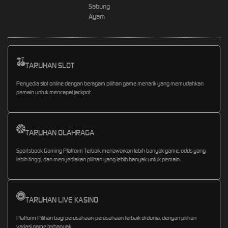
Sabung
Ayam
TARUHAN SLOT
Penyedia slot online dengan beragam pilihan game menarik yang memudahkan
pemain untuk mencapai jackpot
TARUHAN OLAHRAGA
Sportsbook Gaming Platform Terbaik menawarkan lebih banyak game, odds yang
lebih tinggi, dan menyediakan pilihan yang lebih banyak untuk pemain.
TARUHAN LIVE KASINO
Platform Pilihan bagi perusahaan-perusahaan terbaik di dunia, dengan pilihan
variasi game terbanyak