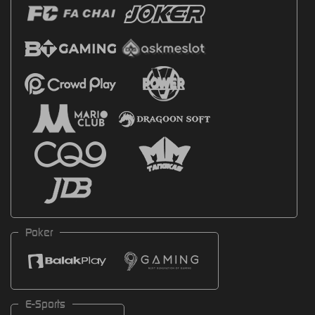
Poker
E-Sports