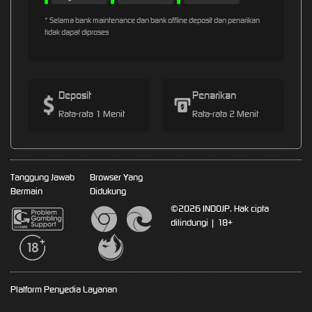
* Selama bank maintenance dan bank offline deposit dan penarikan
tidak dapat diproses
Deposit
Penarikan
Rata-rata 1 Menit
Rata-rata 2 Menit
Tanggung Jawab
Browser Yang
Bermain
Didukung
©2026 INDOJP. Hak cipta
dilindungi | 18+
Platform Penyedia Layanan