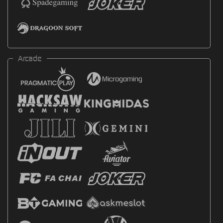
Arcade