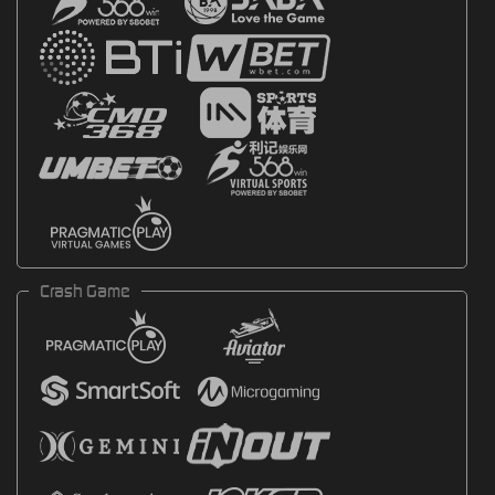
Crash Game