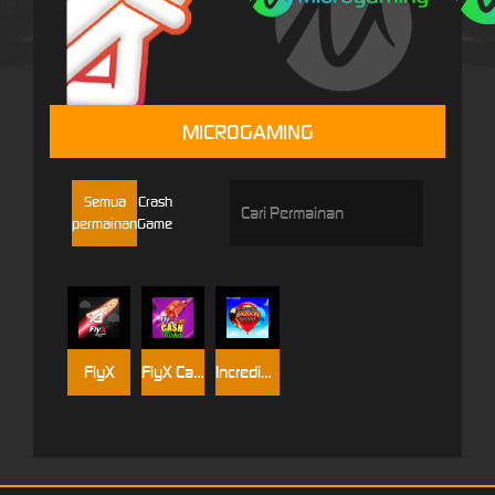
MICROGAMING
Semua
Crash
permainan
Game
FlyX
FlyX Cash Turbo
Incredible Balloon Machine